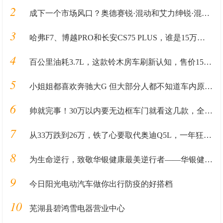
2
成下一个市场风口？奥德赛锐·混动和艾力绅锐·混动谁是主角
3
哈弗F7、博越PRO和长安CS75 PLUS，谁是15万预算最佳选择？
4
百公里油耗3.7L，这款铃木房车刷新认知，售价15万厨房大床全都有
5
小姐姐都喜欢奔驰大G 但大部分人都不知道车内原来是这样
6
帅就完事！30万以内要无边框车门就看这几款，全是撩妹神器
7
从33万跌到26万，铁了心要取代奥迪Q5L，一年狂甩68655台
8
为生命逆行，致敬华银健康最美逆行者——华银健康助湖北黄冈检验小分队纪实
9
今日阳光电动汽车做你出行防疫的好搭档
10
芜湖县碧鸿雪电器营业中心