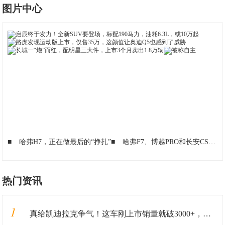
图片中心
■
哈弗H7，正在做最后的“挣扎”
■
哈弗F7、博越PRO和长安CS75 PLUS，谁是15万预算最佳选择？
热门资讯
1
真给凯迪拉克争气！这车刚上市销量就破3000+，要抢3系风头？