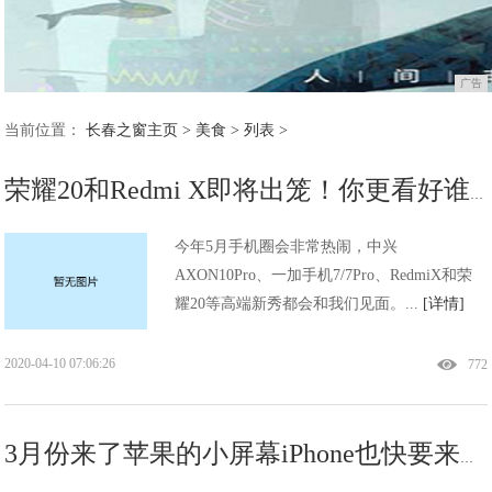
广告
当前位置：
长春之窗主页
>
美食
> 列表 >
荣耀20和Redmi X即将出笼！你更看好谁？
今年5月手机圈会非常热闹，中兴
AXON10Pro、一加手机7/7Pro、RedmiX和荣
耀20等高端新秀都会和我们见面。...
[详情]
2020-04-10 07:06:26
772
3月份来了苹果的小屏幕iPhone也快要来了，期待吗？