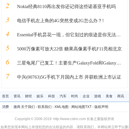
2
Nokia经典8110再出发你还记得这些诺基亚手机吗
3
电信手机左上角的4G突然变成2G怎么办？!
4
Essential手机昙花一现，但它划过的痕迹是你无法追寻的
5
5000万像素可放大22倍 糖果高像素手机F11亮相北京
6
三星龟尾厂已复工！主要生产GalaxyFold和GalaxyZFlip
7
中兴(00763)5G手机下月国内上市 并获欧洲上市认证
首页
|
资讯
|
财经
|
娱乐
|
科技
|
汽车
|
时尚
|
企业
|
游戏
|
美食
|
商讯
|
消费
|
微商
关于我们
-
联系我们
-
XML地图
-
网站地图
TXT
-
版权声明
Copyright © 2006-2019 http://www.cstnn.com 长春之窗版权所有
如果您发现本网站上有侵犯您的合法权益的内容，请联系我们，本网站将立即予以删