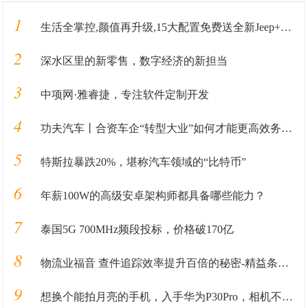
1
生活全掌控,颜值再升级,15大配置免费送全新Jeep+指南者加料上市
2
深水区里的新零售，数字经济的新担当
3
中项网·雅睿捷，专注软件定制开发
4
功夫汽车丨合资车企“转型大业”如何才能更高效务实？这家车企做了一次有益尝试！
5
特斯拉暴跌20%，堪称汽车领域的“比特币”
6
年薪100W的高级安卓架构师都具备哪些能力？
7
泰国5G 700MHz频段投标，价格破170亿
8
物流业福音 查件追踪效率提升百倍的秘密-精益条码识别
9
想换个能拍月亮的手机，入手华为P30Pro，相机不错，玩游戏有缺点