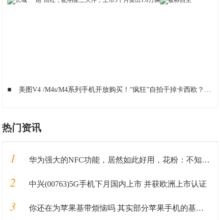
■
美图V4 /M4s/M4系列手机开放购买！“疯狂”自拍干掉卡西欧？
■
热门资讯
1
华为强大的NFC功能，居然如此好用，花粉：不知道血亏
2
中兴(00763)5G手机下月国内上市 并获欧洲上市认证
3
你还在为苹果基带烦恼吗 其实部分苹果手机的基带是可以改良的