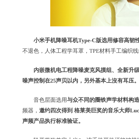
小米手机降噪耳机Type-C版选用修容高韧
不退色，人体工程学耳罩，TPE材料手工编织线
内嵌微机电工程降噪麦克风摸组、全新升级数
噪声控制在25声贝以内，另外基本上沒有耳压
音色层面选用
与众不同的圈铁声学材料构
频器，
邀约四次得到 格莱美巨奖的音乐大师Luca B
声频产品执行标准验证。