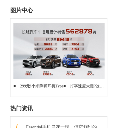
图片中心
■
299元!小米降噪耳机Type
■
打字速度太慢?这些不为人知的输入法小技巧让你键字如飞
热门资讯
1
Essential手机昙花一现，但它划过的痕迹是你无法追寻的