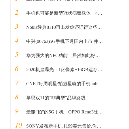
2
手机也可能是新型冠状病毒载体！40秒教你手机消毒方法
3
Nokia经典8110再出发你还记得这些诺基亚手机吗
4
中兴(00763)5G手机下月国内上市 并获欧洲上市认证
5
华为强大的NFC功能，居然如此好用，花粉：不知道血亏
6
2020机皇曝光：1亿像素+16GB运存，卢伟冰：机皇方向也错了
7
CNET每周明星:拍摄星轨的手机nubiaZ7
8
慕思双11的“非典型”品牌路线
9
最能“拍”的5G手机：OPPO Reno3除了颜值实力更强
10
SONY发布新手机,1199美元售价,你还会为信仰充值吗