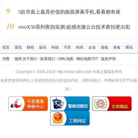
9
5款市面上最具价值的曲面屏幕手机,看看都有谁
10
vivoX50系列夜拍实测:超感光微云台技术夜拍更出彩
首页
|
资讯
|
财经
|
娱乐
|
科技
|
汽车
|
时尚
|
企业
|
游戏
|
美食
|
商讯
|
消费
|
微商
关于我们
-
联系我们
-
XML地图
-
网站地图
TXT
-
版权声明
Copyright © 2006-2019 http://www.cstnn.com 长春之窗版权所有
如果您发现本网站上有侵犯您的合法权益的内容，请联系我们，本网站将立即予以删
除！