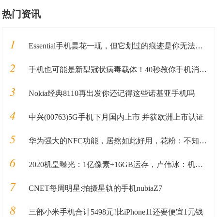
热门资讯
1
Essential手机昙花一现，但它划过的痕迹是你无法追寻的
2
手机也可能是新型冠状病毒载体！40秒教你手机消毒方法
3
Nokia经典8110再出发你还记得这些诺基亚手机吗
4
中兴(00763)5G手机下月国内上市 并获欧洲上市认证
5
华为强大的NFC功能，居然如此好用，花粉：不知道血亏
6
2020机皇曝光：1亿像素+16GB运存，卢伟冰：机皇方向也错了
7
CNET每周明星:拍摄星轨的手机nubiaZ7
8
三部小米手机合计5498元!比iPhone11还要便宜1元钱