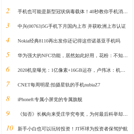
2
手机也可能是新型冠状病毒载体！40秒教你手机消毒方法
3
中兴(00763)5G手机下月国内上市 并获欧洲上市认证
4
Nokia经典8110再出发你还记得这些诺基亚手机吗
5
华为强大的NFC功能，居然如此好用，花粉：不知道血亏
6
2020机皇曝光：1亿像素+16GB运存，卢伟冰：机皇方向也错了
7
CNET每周明星:拍摄星轨的手机nubiaZ7
8
iPhone8:专属小屏党的专属旗舰
9
《知否》长枫向来受庄学究夸奖，为何最后科举却没有考上？
10
新手小白也可以玩转投资！JT环球为投资者保驾护航